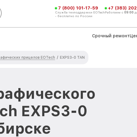
7 (800) 101-17-59
+7 (383) 202
Служба техподдержки EOTech
Работаем с
09:00
д
- бесплатно по России
Срочный ремонт
Це
рафических прицелов EOTech
/
EXPS3-0 TAN
рафического
ch EXPS3-0
бирске