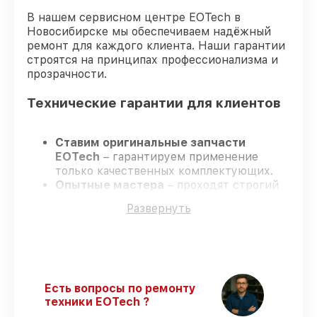
В нашем сервисном центре EOTech в
Новосибирске мы обеспечиваем надёжный
ремонт для каждого клиента. Наши гарантии
строятся на принципах профессионализма и
прозрачности.
Технические гарантии для клиентов
Ставим оригинальные запчасти
EOTech
– гарантируем применение
только качественных комплектующих.
Опытные мастера
– проходят строгий
отбор, что подтверждает уровень их
Развернуть
профессионализма.
Заканчиваем ремонт в четко
оговоренные сроки
– ремонт
оптического прицела EOTech 1-8x24 SFP
в оговоренные сроки.
Гарантийное сопровождение
– все
Есть вопросы по ремонту
работы и запчасти защищены сервисной
техники EOTech ?
гарантией.