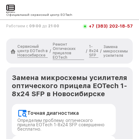
Официальный сервисный центр EOTech
+7 (383) 202-18-57
Работаем с
09:00
до
21:00
Ремонт
Сервисный
1-
Замена
Оптических
центр EOTech в
8x24
/
/
/
микросхемы
прицелов
Новосибирске
SFP
усилителя
EOTech
Замена микросхемы усилителя
оптического прицела EOTech 1-
8x24 SFP в Новосибирске
Точная диагностика
Определим проблему оптического
прицела EOTech 1-8x24 SFP совершенно
бесплатно.