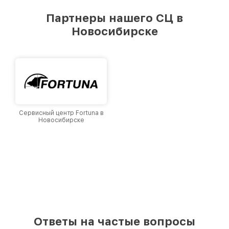
удовлетворен скоростью и качеством
предоставляемых услуг. Наша цель — стать
Партнеры нашего СЦ в
лучшим сервисным центром EOTech в городе
Новосибирске
Новосибирске, постоянно повышая уровень
доверия и лояльности наших клиентов.
Сервисный центр Fortuna в
Новосибирске
Ответы на частые вопросы