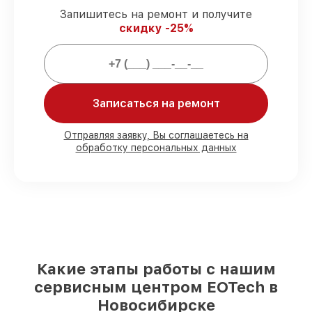
Запишитесь на ремонт и получите
скидку -25%
Мы гарантируем:
80%
работ проводим в присутствии
клиента
90%
комплектующих EOTech имеются на
Записаться на ремонт
складе в Новосибирске, остальные
поступают оперативно
Отправляя заявку, Вы соглашаетесь на
Подлинные запчасти EOTech и
обработку персональных данных
надёжные аналоги
– с учётом любых
финансовых возможностей
85%
починок исполняются за 1–2 часа,
если мастер приступает к ремонту сразу
Какие этапы работы с нашим
сервисным центром EOTech в
Новосибирске