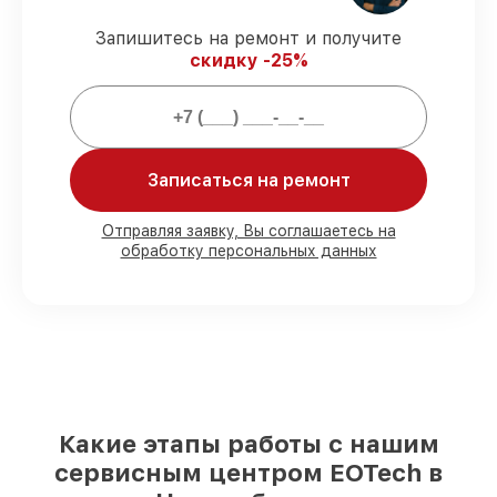
гарантией.
Запишитесь на ремонт и получите
скидку -25%
Мы гарантируем:
80%
ремонтов закрываем в присутствии
клиента
90%
запчастей EOTech готовы к
Записаться на ремонт
установке в Новосибирске, остальные
доставляются быстро
Отправляя заявку, Вы соглашаетесь на
Фирменные детали EOTech и
обработку персональных данных
проверенные реплики
– с учётом любых
финансовых возможностей
85%
ремонтов выполняются в тот же
день, если мастер приступает к ремонту
сразу
Какие этапы работы с нашим
сервисным центром EOTech в