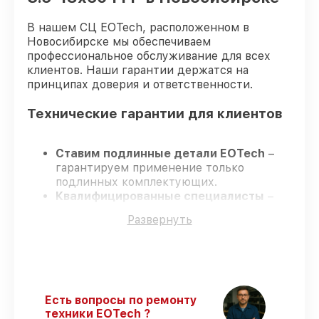
В нашем СЦ EOTech, расположенном в
Новосибирске мы обеспечиваем
профессиональное обслуживание для всех
клиентов. Наши гарантии держатся на
принципах доверия и ответственности.
Технические гарантии для клиентов
Ставим подлинные детали EOTech
–
гарантируем применение только
подлинных комплектующих.
Квалифицированные специалисты
–
проходят постоянное обучение, что
Развернуть
подтверждает уровень их
профессионализма.
Всегда выполняем ремонт вовремя
–
ремонт оптического прицела EOTech 3.5-
18x50 FFP без задержек.
Поддержка после ремонта
– все
Есть вопросы по ремонту
работы и запчасти защищены сервисной
техники EOTech ?