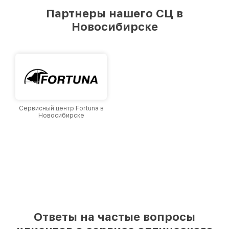
предоставляемых услуг. Наша цель — стать
Партнеры нашего СЦ в
лучшим сервисным центром EOTech в городе
Новосибирске
Новосибирске, постоянно повышая уровень
доверия и лояльности наших клиентов.
Сервисный центр Fortuna в
Новосибирске
Ответы на частые вопросы