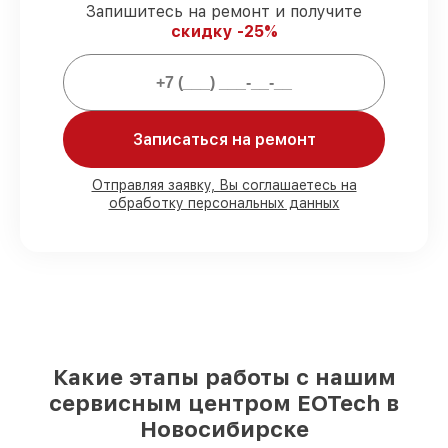
3 лет.
Запишитесь на ремонт и получите
скидку -25%
Мы гарантируем:
80%
заказов выполняем с возможностью
личного присутствия владельца
Записаться на ремонт
90%
деталей EOTech имеются на складе
в Новосибирске, остальные
Отправляя заявку, Вы соглашаетесь на
доставляются быстро
обработку персональных данных
Оригинальные комплектующие
EOTech и качественные аналоги
– с
учётом любых финансовых
возможностей
85%
работ исполняются за 1–2 часа,
после приёма оптического прицела
Какие этапы работы с нашим
сервисным центром EOTech в
Новосибирске