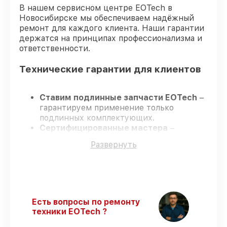
В нашем сервисном центре EOTech в
Новосибирске мы обеспечиваем надёжный
ремонт для каждого клиента. Наши гарантии
держатся на принципах профессионализма и
ответственности.
Технические гарантии для клиентов
Ставим подлинные запчасти EOTech
–
гарантируем применение только
подлинных комплектующих.
Сертифицированные мастера
–
проходят строгий отбор, что
Развернуть
обеспечивает надёжную работу
устройства после ремонта.
Соблюдаем сроки ремонта
– ремонт
оптического прицела EOTech 3.5-18x50
SFP в оговоренные сроки.
Поддержка после ремонта
– все
Есть вопросы по ремонту
ремонтные услуги и комплектующие
техники EOTech ?
защищены гарантийной поддержкой до