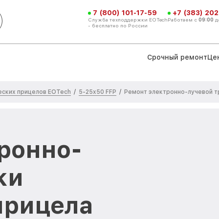
7 (800) 101-17-59
+7 (383) 202
Служба техподдержки EOTech
Работаем с
09:00
д
- бесплатно по России
Срочный ремонт
Це
еских прицелов EOTech
5-25x50 FFP
/
/
Ремонт электронно-лучевой т
ронно-
ки
прицела