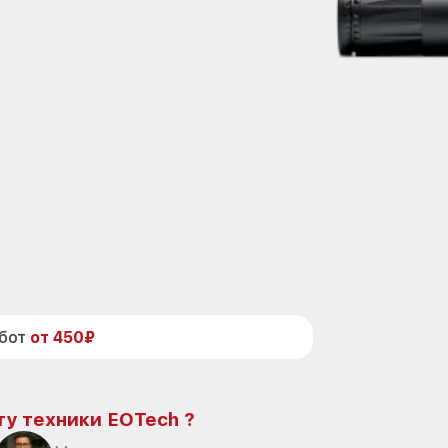
абот
от 450₽
ту техники EOTech ?