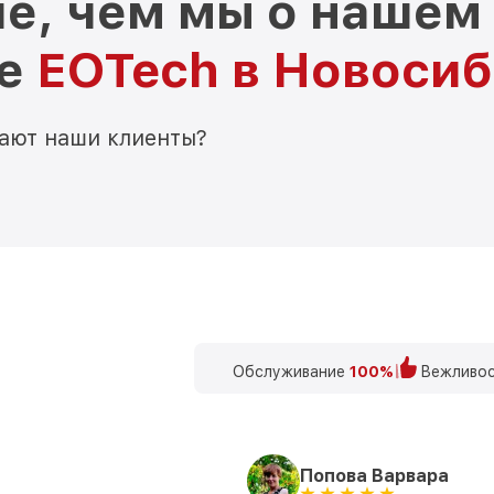
е, чем мы о нашем
ре
EOTech в Новоси
мают наши клиенты?
Обслуживание
100%
Вежливос
Попова Варвара