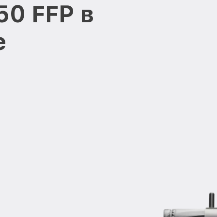
50 FFP в
е