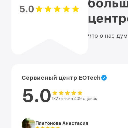
больш
5.0
цент
Что о нас ду
Сервисный центр EOTech
5.0
132 отзыва 409 оценок
Платонова Анастасия