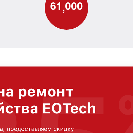
6
1
0
0
0
,
на ремонт
йства EOTech
а, предоставляем скидку