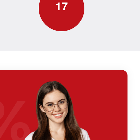
1
7
%