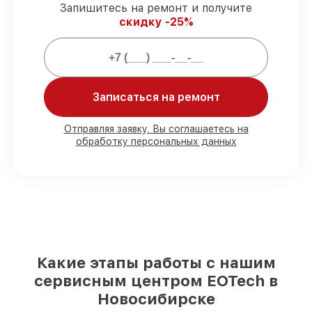
защищены официальной гарантией
Запишитесь на ремонт и получите
EOTech.
скидку -25%
Мы гарантируем:
Записаться на ремонт
80%
работ проводим в вашем
присутствии
90%
комплектующих EOTech готовы к
Отправляя заявку, Вы соглашаетесь на
установке в Новосибирске, остальные
обработку персональных данных
доступны для срочного заказа
Фирменные детали EOTech и
проверенные реплики
– с учётом любых
финансовых возможностей
85%
ремонтов занимают до 2 часов, если
мастер приступает к ремонту сразу
Какие этапы работы с нашим
сервисным центром EOTech в
Новосибирске