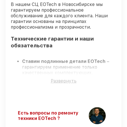
В нашем СЦ EOTech в Новосибирске мы
гарантируем профессиональное
обслуживание для каждого клиента. Наши
гарантии основаны на принципах
профессионализма и прозрачности.
Технические гарантии и наши
обязательства
Ставим подлинные детали EOTech
–
гарантируем применение только
качественных комплектующих.
Квалифицированные специалисты
–
Развернуть
проходят строгий отбор, что
обеспечивает надёжную работу
устройства после ремонта.
Соблюдаем сроки ремонта
– ремонт
оптического прицела EOTech 8-32x50
SFP без задержек.
Есть вопросы по ремонту
Гарантийное сопровождение
– все
техники EOTech ?
ремонтные услуги и комплектующие