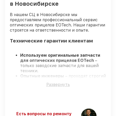
в Новосибирске
В нашем СЦ в Новосибирске мы
предоставляем профессиональный сервис
оптических прицелов EOTech. Наши гарантии
строятся на ответственности и опыте.
Технические гарантии клиентам
Используем оригинальные запчасти
для оптических прицелов EOTech
–
только заводские запчасти для вашей
техники.
Опытные инженеры
– проходят строгий
отбор, что обеспечивает гарантированно
Развернуть
долговечный результат.
Соблюдаем сроки
– ремонт оптических
прицелов EOTech в оговоренные сроки.
Официальная гарантия
– на все услуги
и детали для оптических прицелов
EOTech предоставляется официальное
Есть вопросы по ремонту